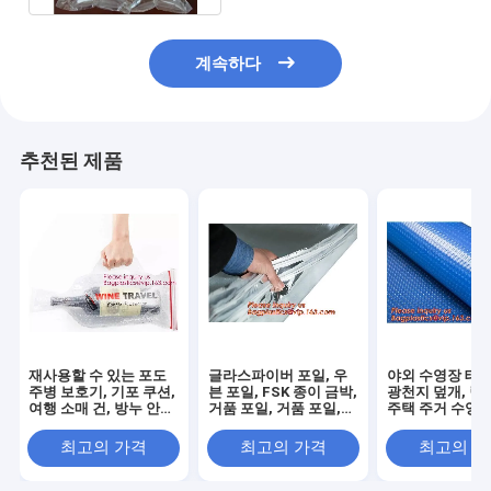
계속하다
추천된 제품
재사용할 수 있는 포도
글라스파이버 포일, 우
야외 수영장 태양
주병 보호기, 기포 쿠션,
븐 포일, FSK 종이 금박,
광천지 덮개, 릴
여행 소매 건, 방누 안전
거품 포일, 거품 포일,
주택 주거 수영장
영향 방부제
에어로젤 포괄적 세라믹
한 덮개
절연부
최고의 가격
최고의 가격
최고의 