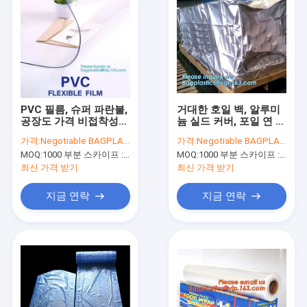
PVC 필름, 슈퍼 파란불,
거대한 호일 백, 알루미
공장도 가격 비접착성
늄 실드 커버, 포일 연 팔
소프트 비닐 PVC 파일
레트 커버, 화물 보호, 증
가격:
Negotiable BAGPLASTICS@YAHOO.COM
가격:
Negotiable BAGPLASTICS@YAHOO.COM
슈블 필름, 엠보싱된 글
기 장애물
MOQ:
1000 부분 스카이프 : 마이데아르닐
MOQ:
1000 부분 스카이프 : 마이데아르닐
로스리
최신 가격 받기
최신 가격 받기
지금 연락
지금 연락
집
제품
우리에 대하여