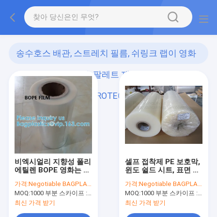
송수호스 배관, 스트레치 필름, 쉬링크 랩이 영화
여서 달라 붙습니다, 팔레트 재가 커버됩니다, 점
보가 불룩해집니다, PROTECTIVE가 영화화됩니
다
(16)
비엑시얼리 지향성 폴리
셀프 접착제 PE 보호막,
에틸렌 BOPE 영화는 유
윈도 쉴드 시트, 표면 안
동적 입식 주머니 HD-
전 막, 마스킹 막, UV 보
가격:
Negotiable BAGPLASTICS@YAHOO.COM
가격:
Negotiable BAGPLASTICS@YAHOO.COM
BOPE LD-BOPE 선상저
호 시트
MOQ:
1000 부분 스카이프 : 마이데아르닐
MOQ:
1000 부분 스카이프 : 마이데아르닐
밀도폴리에틸렌에서
BOPA를 대체합니다
최신 가격 받기
최신 가격 받기