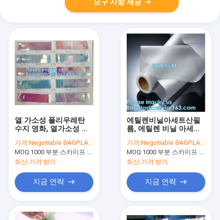
요구 사항 제공
열 가소성 폴리우레탄
에틸렌비닐아세트산필
수지 영화, 열가소성 폴
름, 에틸렌 비닐 아세테
리우레탄, 빛깔 열 가소
이트, 패키징한 광택이
가격:
Negotiable BAGPLASTICS@YAHOO.COM
가격:
Negotiable BAGPLASTICS@YAHOO.COM
성 폴리우레탄 수지 영
나는 엠보싱된, 싸늘한
MOQ:
1000 부분 스카이프 : 마이데아르닐
MOQ:
1000 부분 스카이프 : 마이데아르닐
화, 홀로그래프 네오프
얼어붙은 영화, 화장용
렌 영화, 코팅된 방수 원
가방, 펜슬 케이스
최신 가격 받기
최신 가격 받기
단
지금 연락
지금 연락