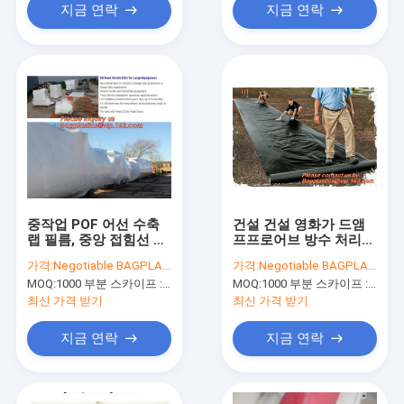
지금 연락
지금 연락
중작업 POF 어선 수축
건설 건설 영화가 드앰
랩 필름, 중앙 접힘선 영
프프로어브 방수 처리하
화, 빛깔 인쇄된 보호하
고 라이너, 차수막, 토목
가격:
Negotiable BAGPLASTICS@YAHOO.COM
가격:
Negotiable BAGPLASTICS@YAHOO.COM
는 열수축 필름
섬유, 보호 커버를 못으
MOQ:
1000 부분 스카이프 : 마이데아르닐
MOQ:
1000 부분 스카이프 : 마이데아르닐
로 만듭니다
최신 가격 받기
최신 가격 받기
지금 연락
지금 연락