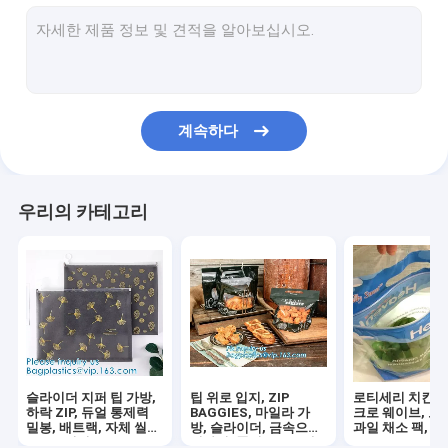
잎말이종 에어백, 냄새 증명 팁, 풀 향, 아이들 저항하는 ZIP 팁,
화장용 메이크업 가방, 화장품 여행 주머니, 홀로그래프 창시자,
미생물에 의해 분해된 우편물발송자, 봉투, 스텝 가방, 분명한 기질,
계속하다
FREEZABLE 점심 가방, 단열 알루미늄 호일 백, 열 열 더 시원한
수용성 가방, PVA 곰팡이 껍질 필름, 폴리비닐 알코올, 세탁 누, 
우리의 카테고리
슬라이더 지퍼 버블 팁이 우편물발송자를 패드를 댔습니다, 봉투, 
가방, 샤프 용기, 의학 BIN, 안전 금고, 병을 샘플링하는 생물학적
재밀봉할 수 있, 다시 닫을 수 있, 통제력, 갑작스럽, 지퍼 실, 작은 
고무 지퍼, 플라스틱 슬라이더, 쉬운 최루탄 지퍼가 위치할 수 있는 
슬라이더 지퍼 팁 가방,
팁 위로 입지, ZIP
로티세리 치킨 팩
전문자필, 네온 운반, PVC 가방, VINYL 고객, 화장품, 비키니, 수
하락 ZIP, 듀얼 통제력
BAGGIES, 마일라 가
크로 웨이브, 로
밀봉, 배트랙, 자체 씰
방, 슬라이더, 금속으로
과일 채소 팩, 체
ZIP 주머니
경화되, 풀이, 수프, 애