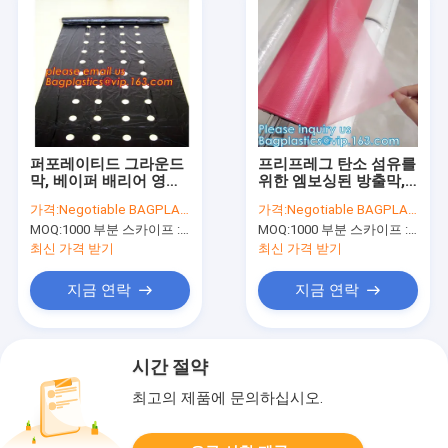
퍼포레이티드 그라운드
프리프레그 탄소 섬유를
막, 베이퍼 배리어 영화,
위한 엠보싱된 방출막,
온실 필름, 농업 팬더 영
Pe 광택이 없는 텍스처
가격:
Negotiable BAGPLASTICS@YAHOO.COM
가격:
Negotiable BAGPLASTICS@YAHOO.COM
화, 사려깊은 마일라 영
된 필름, 고무 격리판 보
MOQ:
1000 부분 스카이프 : 마이데아르닐
MOQ:
1000 부분 스카이프 : 마이데아르닐
화
호막
최신 가격 받기
최신 가격 받기
지금 연락
지금 연락
시간 절약
최고의 제품에 문의하십시오.