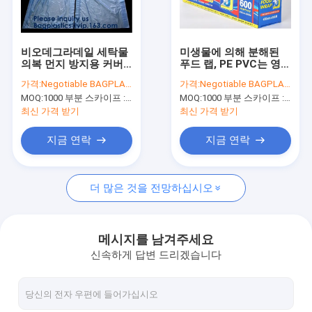
공장 여행
품질 관리
비오데그라데일 세탁물
미생물에 의해 분해된
의복 먼지 방지용 커버,
푸드 랩, PE PVC는 영화
연락주세요
세탁물 상점 공급, 정장
여서 달라 붙습니다,
가격:
Negotiable BAGPLASTICS@YAHOO.COM
가격:
Negotiable BAGPLASTICS@YAHOO.COM
가방, 버릴 수 있는 드라
PLA가 달라 붙고 하락
MOQ:
1000 부분 스카이프 : 마이데아르닐
MOQ:
1000 부분 스카이프 : 마이데아르닐
이 클리닝 가방
커터, Alu 포일 롤, 면허
인용문을 요구하세요
증으로 감쌉니다
최신 가격 받기
최신 가격 받기
지금 연락
지금 연락
슬라이더 지퍼 팁 가방, 하락 ZIP, 듀얼 통제력 밀봉, 배트랙, 자체 
더 많은 것을 전망하십시오
팁 위로 입지, ZIP BAGGIES, 마일라 가방, 슬라이더, 금속으로 
로티세리 치킨 팩, 마이크로 웨이브, 로스트 팩, 과일 채소 팩, 체리
메시지를 남겨주세요
신속하게 답변 드리겠습니다
완구 가방, 평화주의자 가방, 파우치 팩, 스퀘어 하부, 매트, 상품
방수 슬라이더 팁 가방, 우유 가방, 관 팁, 액체성 저장, 아기 공급,