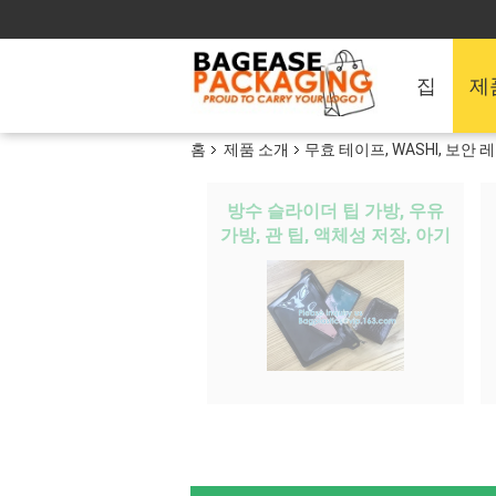
집
제
홈
제품 소개
무효 테이프, WASHI, 보안
방수 슬라이더 팁 가방, 우유
가방, 관 팁, 액체성 저장, 아기
공급, 백 인 박스