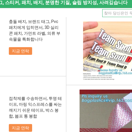
태그, 스티커, 패치, 배지, 분명한 기질, 슬립 방지성, 사려깊습니다
충돌 배지, 브랜드 태그, Pvc
패치에게 입히면서, 3D 실리
콘 패치, 가먼트 라벨, 의류 부
속물을 특화합니다
지금 연락
접착제를 수송하면서, 투명 테
이프, 마링 익스프레스를 싸는
깨지기 쉬운 테이프, 박스 봉
합, 봅프 통 봉합
지금 연락