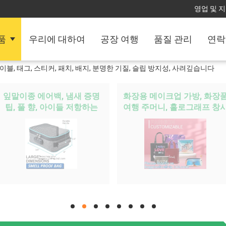
영업 및 지
품
우리에 대하여
공장 여행
품질 관리
연락
 레이블, 태그, 스티커, 패치, 배지, 분명한 기질, 슬립 방지성, 사려깊습니다
잎말이종 에어백, 냄새 증명
화장용 메이크업 가방, 화장
팁, 풀 향, 아이들 저항하는
여행 주머니, 홀로그래프 창
ZIP 팁, 어린이에게 안전한 팩
자, 비키니 수영복 패키지
hd
hd
hd
hd
hd
hd
hd
hd