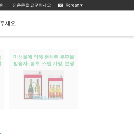
원 :
인용문을 요구하세요
Korean
주세요
품
미생물에 의해 분해된 우편물
시
발송자, 봉투, 스텝 가방, 분명
한 기질, 은행 공급, 보안, 안전
하, 예금