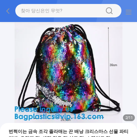
2
/
11
번쩍이는 금속 조각 졸라매는 끈 배낭 크리스마스 선물 파티