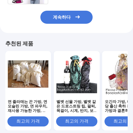
계속하다
추천된 제품
면 졸라매는 끈 가방, 면
벨벳 선물 가방, 벨벳 같
오간자 가방, 메
모슬린 가방, 면 파우치,
은 드로스트링 팁, 팔찌,
당 출산 축하 파
재사용 가능한 가방, 보
목걸이, 시계, 반지, 보
가방과 결혼하여
석 파우치, 선물 향 주머
석 패키징
위해 작은 선물 
니
드로스트링
최고의 가격
최고의 가격
최고의 