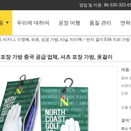
영업 및 지원 :
86-535-323-6
품
우리에 대하여
공장 여행
품질 관리
연락
, 비키니, 수영복, 속옷, 성공 가방, 비닐, 타이벡
반지 걸이 EVA 지퍼 가방
 포장 가방 중국 공급 업체, 셔츠 포장 가방, 옷걸이
제품 
원래 
브랜드
인증:
모델 
결제 
최소 