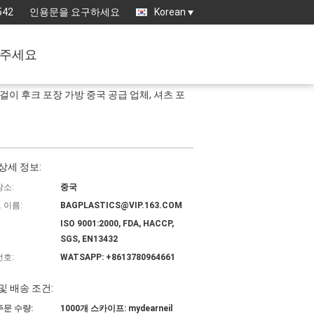
542
인용문을 요구하세요
Korean
주세요
 걸이 후크 포장 가방 중국 공급 업체, 셔츠 포
상세 정보:
장소:
중국
 이름:
BAGPLASTICS@VIP.163.COM
ISO 9001:2000, FDA, HACCP,
SGS, EN13432
번호:
WATSAPP: +8613780964661
및 배송 조건:
주문 수량:
1000개 스카이프: mydearneil