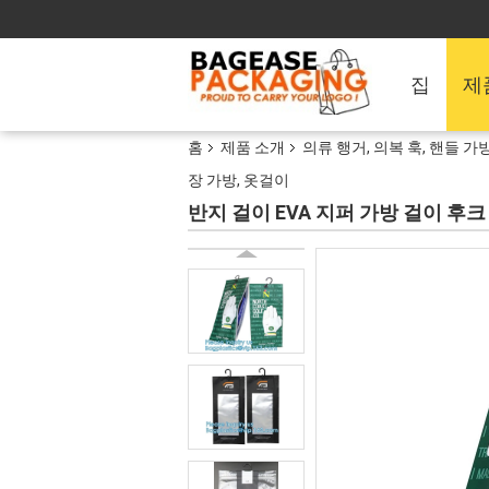
집
제
홈
제품 소개
의류 행거, 의복 훅, 핸들 가방
장 가방, 옷걸이
반지 걸이 EVA 지퍼 가방 걸이 후크