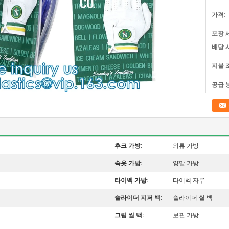
가격:
포장 
배달 
지불 
공급 
후크 가방:
의류 가방
속옷 가방:
양말 가방
타이벡 가방:
타이벡 자루
슬라이더 지퍼 백:
슬라이더 씰 백
그립 씰 백:
보관 가방