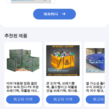
계속하다
추천된 제품
야외 대용량 정원 갤런
큰 도약 백, 쓰레기통
열 가소성 폴리
방수 녹색 잔디 PE 우븐
백, 폴드형이고 재활용
수지 프레임 가방
쓰레기백, 재활용 야드
건설 쓰레기백, 재사용
적 저수 탱크, 
폐기물 가방
할 수 있는 배수, 인렬 저
장, 연료 베개, 
항
장, 블래더 가방
최고의 가격
최고의 가격
최고의 
운송