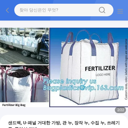
2
/
22
샌드백, U-패널 거대한 가방, 관 누, 장작 누, 수집 누, 쓰레기