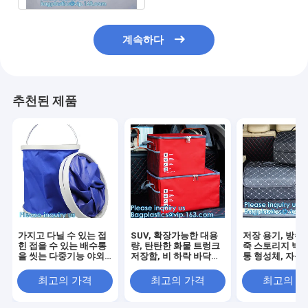
계속하다
추천된 제품
가지고 다닐 수 있는 접
SUV, 확장가능한 대용
저장 용기, 방수 
힌 접을 수 있는 배수통
량, 탄탄한 화물 트렁크
죽 스토리지 박스
을 씻는 다중기능 야외
저장함, 비 하락 바닥을
통 형성체, 자동
어선 양동이 차
위한 자동차 몸통 형성
과 창시자
체
최고의 가격
최고의 가격
최고의 