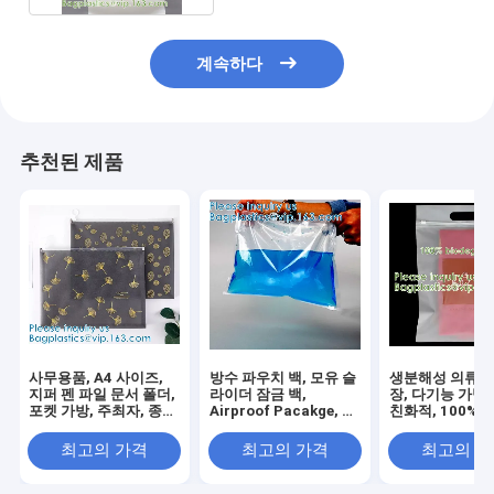
계속하다
추천된 제품
사무용품, A4 사이즈,
방수 파우치 백, 모유 슬
생분해성 의류, 
지퍼 펜 파일 문서 폴더,
라이더 잠금 백,
장, 다기능 가방,
포켓 가방, 주최자, 종이
Airproof Pacakge, 우
친화적, 100% 
파일 폴더
유 백, 액체 주스 백
가능
최고의 가격
최고의 가격
최고의 