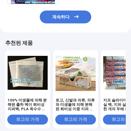
계속하다
추천된 제품
100% 미생물에 의해 분
로고, 신발과 의류, 의류
지프 슬라이더 
해된 출하 백이 퇴비성
와 미생물에 의해 분해
실 백, 지퍼 실 
지퍼백, PLA 옥수수 전
된 퇴비성 이중 지퍼 가
한 개의 두배 슬
분, 의복 의류, 캐시미어
방 ＬＤＰＥ 만화 지플
봉합, 다기능 가
숄을 지퍼로 엽니다
록식 가방
리트
최고의 가격
최고의 가격
최고의 